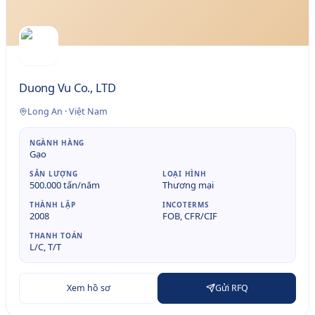
Duong Vu Co., LTD
Long An
·
Việt Nam
NGÀNH HÀNG
Gạo
SẢN LƯỢNG
LOẠI HÌNH
500.000 tấn/năm
Thương mại
THÀNH LẬP
INCOTERMS
2008
FOB, CFR/CIF
THANH TOÁN
L/C, T/T
Xem hồ sơ
Gửi RFQ