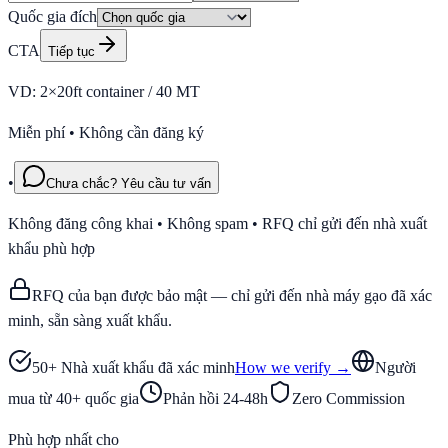
Quốc gia đích
CTA
Tiếp tục
VD: 2×20ft container / 40 MT
Miễn phí • Không cần đăng ký
•
Chưa chắc? Yêu cầu tư vấn
Không đăng công khai • Không spam • RFQ chỉ gửi đến nhà xuất
khẩu phù hợp
RFQ của bạn được bảo mật — chỉ gửi đến nhà máy gạo đã xác
minh, sẵn sàng xuất khẩu.
50+ Nhà xuất khẩu đã xác minh
How we verify →
Người
mua từ 40+ quốc gia
Phản hồi 24-48h
Zero Commission
Phù hợp nhất cho