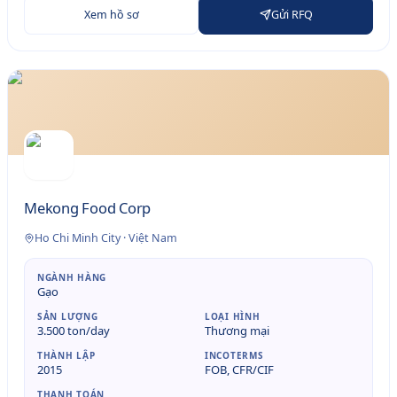
Xem hồ sơ
Gửi RFQ
Mekong Food Corp
Ho Chi Minh City
·
Việt Nam
NGÀNH HÀNG
Gạo
SẢN LƯỢNG
LOẠI HÌNH
3.500 ton/day
Thương mại
THÀNH LẬP
INCOTERMS
2015
FOB, CFR/CIF
THANH TOÁN