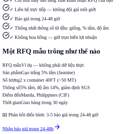
✓ Chỉ nhà máy sẵn sàng xuất khẩu nhận RFQ của bạn
✓ Liên hệ trực tiếp — không đội giá môi giới
✓ Báo giá trong 24-48 giờ
✓ Thống nhất thông số từ đầu: giống, % tấm, độ ẩm
✓ Không hoa hồng — giữ trọn biên lợi nhuận
Một RFQ mẫu trông như thế nào
RFQ mẫu
Ví dụ — không phải dữ liệu thực
Sản phẩm
Gạo trắng 5% tấm (Jasmine)
Số lượng
2 x container 40FT (~50 MT)
Thông số
5% tấm, độ ẩm 14%, giám định SGS
Điểm đến
Manila, Philippines (CIF)
Thời gian
Giao hàng trong 30 ngày
📧 Phản hồi điển hình: 3-5 báo giá trong 24-48 giờ
Nhận báo giá trong 24-48h