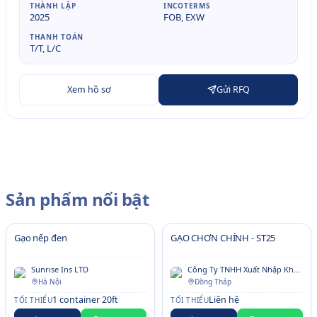
THÀNH LẬP
INCOTERMS
2025
FOB, EXW
THANH TOÁN
T/T, L/C
Xem hồ sơ
Gửi RFQ
Sản phẩm nổi bật
Gạo nếp đen
GẠO CHƠN CHÍNH - ST25
Sunrise Ins LTD
Công Ty TNHH Xuất Nhập Khẩu Chơn Chính
Hà Nội
Đồng Tháp
1 container 20ft
Liên hệ
TỐI THIỂU
TỐI THIỂU