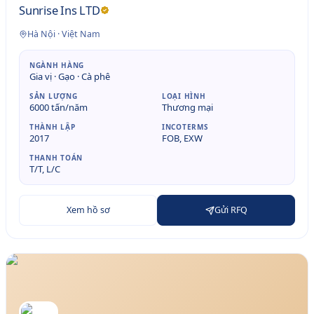
Sunrise Ins LTD
Hà Nội
·
Việt Nam
NGÀNH HÀNG
Gia vị · Gạo · Cà phê
SẢN LƯỢNG
LOẠI HÌNH
6000 tấn/năm
Thương mại
THÀNH LẬP
INCOTERMS
2017
FOB, EXW
THANH TOÁN
T/T, L/C
Xem hồ sơ
Gửi RFQ