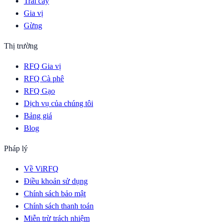
Trái cây
Gia vị
Gừng
Thị trường
RFQ Gia vị
RFQ Cà phê
RFQ Gạo
Dịch vụ của chúng tôi
Bảng giá
Blog
Pháp lý
Về ViRFQ
Điều khoản sử dụng
Chính sách bảo mật
Chính sách thanh toán
Miễn trừ trách nhiệm