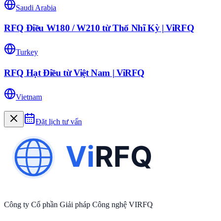
Saudi Arabia
RFQ Điều W180 / W210 từ Thổ Nhĩ Kỳ | ViRFQ
Turkey
RFQ Hạt Điều từ Việt Nam | ViRFQ
Vietnam
Đặt lịch tư vấn
Công ty Cổ phần Giải pháp Công nghệ VIRFQ