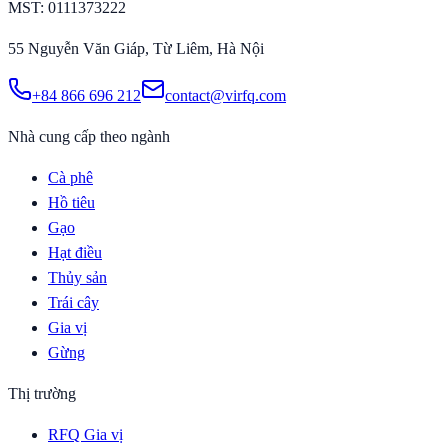
MST
: 0111373222
55 Nguyễn Văn Giáp, Từ Liêm, Hà Nội
+84 866 696 212
contact@virfq.com
Nhà cung cấp theo ngành
Cà phê
Hồ tiêu
Gạo
Hạt điều
Thủy sản
Trái cây
Gia vị
Gừng
Thị trường
RFQ Gia vị