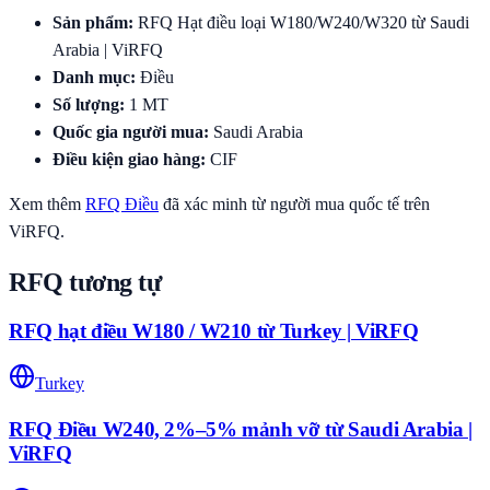
Sản phẩm
:
RFQ Hạt điều loại W180/W240/W320 từ Saudi
Arabia | ViRFQ
Danh mục
:
Điều
Số lượng
:
1
MT
Quốc gia người mua
:
Saudi Arabia
Điều kiện giao hàng
:
CIF
Xem thêm
RFQ
Điều
đã xác minh từ người mua quốc tế trên
ViRFQ.
RFQ tương tự
RFQ hạt điều W180 / W210 từ Turkey | ViRFQ
Turkey
RFQ Điều W240, 2%–5% mảnh vỡ từ Saudi Arabia |
ViRFQ