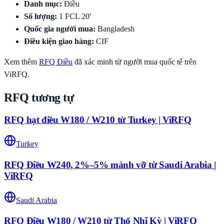
Danh mục
:
Điều
Số lượng
:
1
FCL 20'
Quốc gia người mua
:
Bangladesh
Điều kiện giao hàng
:
CIF
Xem thêm
RFQ
Điều
đã xác minh từ người mua quốc tế trên
ViRFQ.
RFQ tương tự
RFQ hạt điều W180 / W210 từ Turkey | ViRFQ
Turkey
RFQ Điều W240, 2%–5% mảnh vỡ từ Saudi Arabia |
ViRFQ
Saudi Arabia
RFQ Điều W180 / W210 từ Thổ Nhĩ Kỳ | ViRFQ