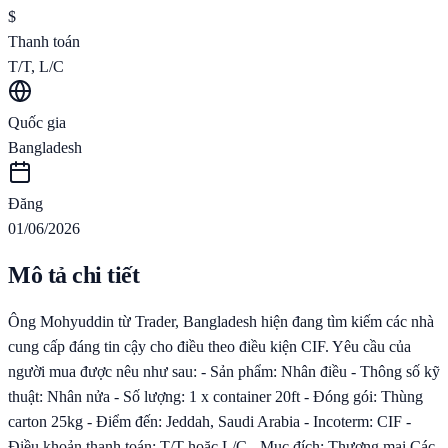
$
Thanh toán
T/T, L/C
Quốc gia
Bangladesh
Đăng
01/06/2026
Mô tả chi tiết
Ông Mohyuddin từ Trader, Bangladesh hiện đang tìm kiếm các nhà
cung cấp đáng tin cậy cho điều theo điều kiện CIF. Yêu cầu của
người mua được nêu như sau: - Sản phẩm: Nhân điều - Thông số kỹ
thuật: Nhân nửa - Số lượng: 1 x container 20ft - Đóng gói: Thùng
carton 25kg - Điểm đến: Jeddah, Saudi Arabia - Incoterm: CIF -
Điều khoản thanh toán: T/T hoặc L/C - Mục đích: Thương mại Các