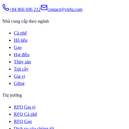
+84 866 696 212
contact@virfq.com
Nhà cung cấp theo ngành
Cà phê
Hồ tiêu
Gạo
Hạt điều
Thủy sản
Trái cây
Gia vị
Gừng
Thị trường
RFQ Gia vị
RFQ Cà phê
RFQ Gạo
Dịch vụ của chúng tôi