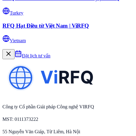
Turkey
RFQ Hạt Điều từ Việt Nam | ViRFQ
Vietnam
Đặt lịch tư vấn
Công ty Cổ phần Giải pháp Công nghệ VIRFQ
MST
: 0111373222
55 Nguyễn Văn Giáp, Từ Liêm, Hà Nội