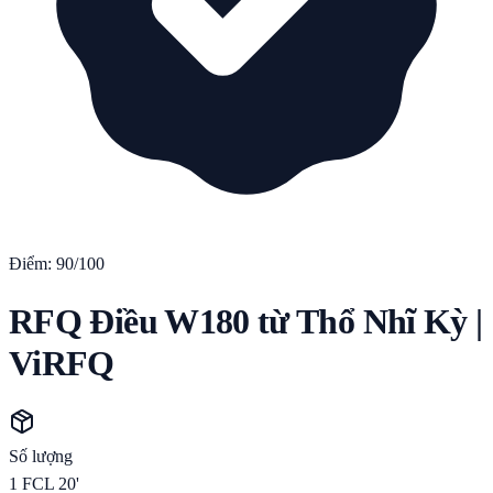
Điểm:
90
/100
RFQ Điều W180 từ Thổ Nhĩ Kỳ |
ViRFQ
Số lượng
1
FCL 20'