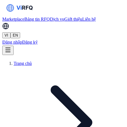
Marketplace
Bảng tin RFQ
Dịch vụ
Giới thiệu
Liên hệ
VI
EN
Đăng nhập
Đăng ký
Trang chủ