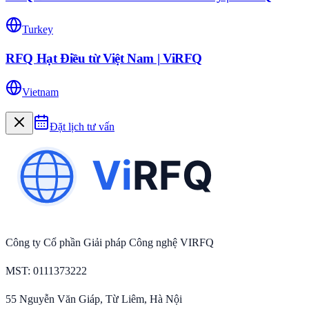
Turkey
RFQ Hạt Điều từ Việt Nam | ViRFQ
Vietnam
Đặt lịch tư vấn
Công ty Cổ phần Giải pháp Công nghệ VIRFQ
MST
: 0111373222
55 Nguyễn Văn Giáp, Từ Liêm, Hà Nội