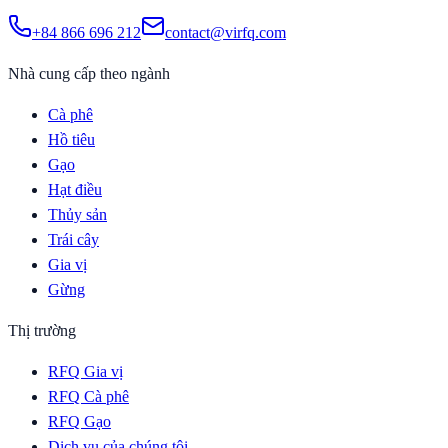
+84 866 696 212
contact@virfq.com
Nhà cung cấp theo ngành
Cà phê
Hồ tiêu
Gạo
Hạt điều
Thủy sản
Trái cây
Gia vị
Gừng
Thị trường
RFQ Gia vị
RFQ Cà phê
RFQ Gạo
Dịch vụ của chúng tôi