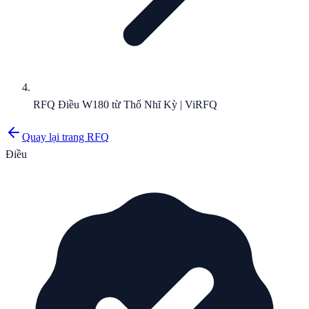
RFQ Điều W180 từ Thổ Nhĩ Kỳ | ViRFQ
Quay lại trang RFQ
Điều