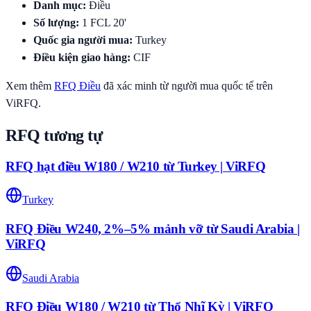
Danh mục
:
Điều
Số lượng
:
1
FCL 20'
Quốc gia người mua
:
Turkey
Điều kiện giao hàng
:
CIF
Xem thêm
RFQ
Điều
đã xác minh từ người mua quốc tế trên
ViRFQ.
RFQ tương tự
RFQ hạt điều W180 / W210 từ Turkey | ViRFQ
Turkey
RFQ Điều W240, 2%–5% mảnh vỡ từ Saudi Arabia |
ViRFQ
Saudi Arabia
RFQ Điều W180 / W210 từ Thổ Nhĩ Kỳ | ViRFQ