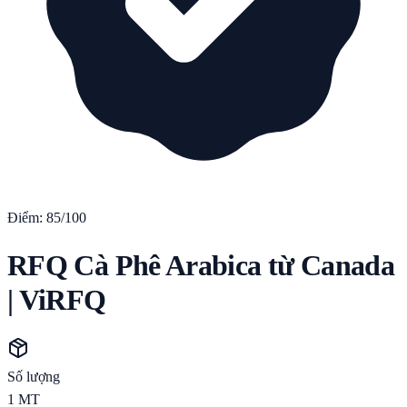
Điểm:
85
/100
RFQ Cà Phê Arabica từ Canada
| ViRFQ
Số lượng
1
MT