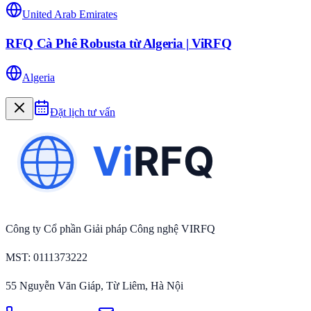
United Arab Emirates
RFQ Cà Phê Robusta từ Algeria | ViRFQ
Algeria
Đặt lịch tư vấn
Công ty Cổ phần Giải pháp Công nghệ VIRFQ
MST
: 0111373222
55 Nguyễn Văn Giáp, Từ Liêm, Hà Nội