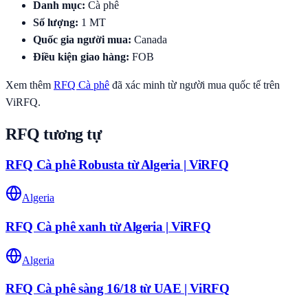
Danh mục
:
Cà phê
Số lượng
:
1
MT
Quốc gia người mua
:
Canada
Điều kiện giao hàng
:
FOB
Xem thêm
RFQ
Cà phê
đã xác minh từ người mua quốc tế trên
ViRFQ.
RFQ tương tự
RFQ Cà phê Robusta từ Algeria | ViRFQ
Algeria
RFQ Cà phê xanh từ Algeria | ViRFQ
Algeria
RFQ Cà phê sàng 16/18 từ UAE | ViRFQ