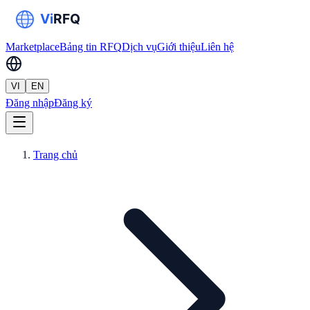
Marketplace
Bảng tin RFQ
Dịch vụ
Giới thiệu
Liên hệ
VI
EN
Đăng nhập
Đăng ký
Trang chủ