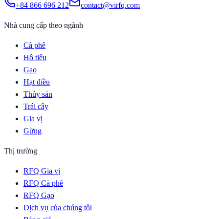
+84 866 696 212
contact@virfq.com
Nhà cung cấp theo ngành
Cà phê
Hồ tiêu
Gạo
Hạt điều
Thủy sản
Trái cây
Gia vị
Gừng
Thị trường
RFQ Gia vị
RFQ Cà phê
RFQ Gạo
Dịch vụ của chúng tôi