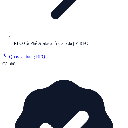
RFQ Cà Phê Arabica từ Canada | ViRFQ
Quay lại trang RFQ
Cà phê