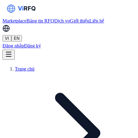
Marketplace
Bảng tin RFQ
Dịch vụ
Giới thiệu
Liên hệ
VI
EN
Đăng nhập
Đăng ký
Trang chủ