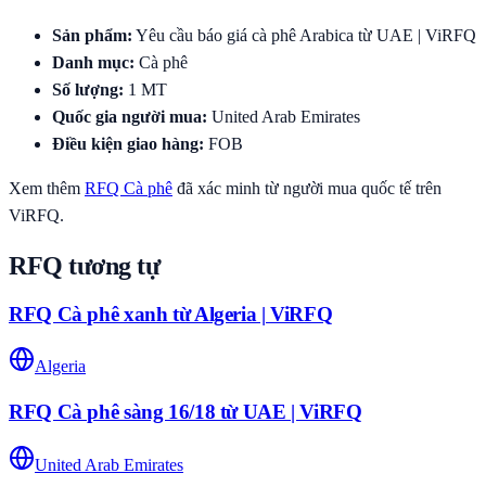
Sản phẩm
:
Yêu cầu báo giá cà phê Arabica từ UAE | ViRFQ
Danh mục
:
Cà phê
Số lượng
:
1
MT
Quốc gia người mua
:
United Arab Emirates
Điều kiện giao hàng
:
FOB
Xem thêm
RFQ
Cà phê
đã xác minh từ người mua quốc tế trên
ViRFQ.
RFQ tương tự
RFQ Cà phê xanh từ Algeria | ViRFQ
Algeria
RFQ Cà phê sàng 16/18 từ UAE | ViRFQ
United Arab Emirates