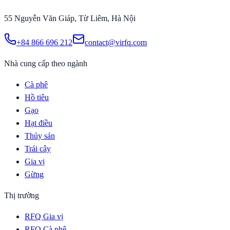
55 Nguyễn Văn Giáp, Từ Liêm, Hà Nội
+84 866 696 212
contact@virfq.com
Nhà cung cấp theo ngành
Cà phê
Hồ tiêu
Gạo
Hạt điều
Thủy sản
Trái cây
Gia vị
Gừng
Thị trường
RFQ Gia vị
RFQ Cà phê