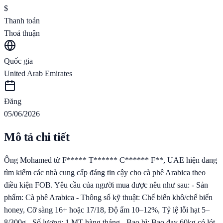
$
Thanh toán
Thoả thuận
Quốc gia
United Arab Emirates
Đăng
05/06/2026
Mô tả chi tiết
Ông Mohamed từ F***** T****** C****** F**, UAE hiện đang
tìm kiếm các nhà cung cấp đáng tin cậy cho cà phê Arabica theo
điều kiện FOB. Yêu cầu của người mua được nêu như sau: - Sản
phẩm: Cà phê Arabica - Thông số kỹ thuật: Chế biến khô/chế biến
honey, Cỡ sàng 16+ hoặc 17/18, Độ ẩm 10–12%, Tỷ lệ lỗi hạt 5–
8/300g - Số lượng: 1 MT hàng tháng - Bao bì: Bao đay 60kg có lót