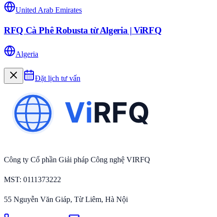
United Arab Emirates
RFQ Cà Phê Robusta từ Algeria | ViRFQ
Algeria
Đặt lịch tư vấn
Công ty Cổ phần Giải pháp Công nghệ VIRFQ
MST
: 0111373222
55 Nguyễn Văn Giáp, Từ Liêm, Hà Nội