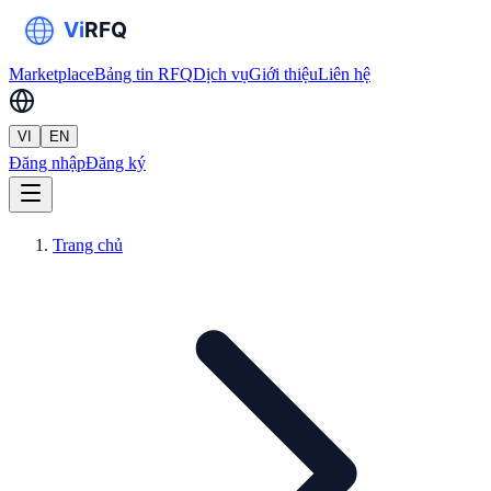
Marketplace
Bảng tin RFQ
Dịch vụ
Giới thiệu
Liên hệ
VI
EN
Đăng nhập
Đăng ký
Trang chủ