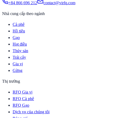
+84 866 696 212
contact@virfq.com
Nhà cung cấp theo ngành
Cà phê
Hồ tiêu
Gạo
Hạt điều
Thủy sản
Trái cây
Gia vị
Gừng
Thị trường
RFQ Gia vị
RFQ Cà phê
RFQ Gạo
Dịch vụ của chúng tôi