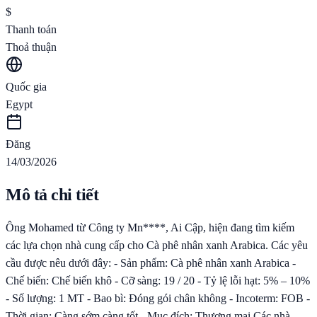
$
Thanh toán
Thoả thuận
Quốc gia
Egypt
Đăng
14/03/2026
Mô tả chi tiết
Ông Mohamed từ Công ty Mn****, Ai Cập, hiện đang tìm kiếm
các lựa chọn nhà cung cấp cho Cà phê nhân xanh Arabica. Các yêu
cầu được nêu dưới đây: - Sản phẩm: Cà phê nhân xanh Arabica -
Chế biến: Chế biến khô - Cỡ sàng: 19 / 20 - Tỷ lệ lỗi hạt: 5% – 10%
- Số lượng: 1 MT - Bao bì: Đóng gói chân không - Incoterm: FOB -
Thời gian: Càng sớm càng tốt - Mục đích: Thương mại Các nhà