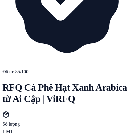
Điểm:
85
/100
RFQ Cà Phê Hạt Xanh Arabica
từ Ai Cập | ViRFQ
Số lượng
1
MT