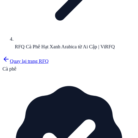
RFQ Cà Phê Hạt Xanh Arabica từ Ai Cập | ViRFQ
Quay lại trang RFQ
Cà phê