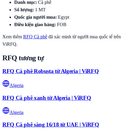
Danh mục
:
Cà phê
Số lượng
:
1
MT
Quốc gia người mua
:
Egypt
Điều kiện giao hàng
:
FOB
Xem thêm
RFQ
Cà phê
đã xác minh từ người mua quốc tế trên
ViRFQ.
RFQ tương tự
RFQ Cà phê Robusta từ Algeria | ViRFQ
Algeria
RFQ Cà phê xanh từ Algeria | ViRFQ
Algeria
RFQ Cà phê sàng 16/18 từ UAE | ViRFQ