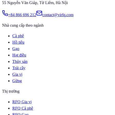
55 Nguyễn Văn Giáp, Từ Liêm, Hà Nội
+84 866 696 212
contact@virfq.com
Nhà cung cấp theo ngành
Cà phê
Hồ tiêu
Gạo
Hạt điều
Thủy sản
Trái cây
Gia vị
Gừng
Thị trường
RFQ Gia vị
RFQ Cà phê
RFQ Gạo