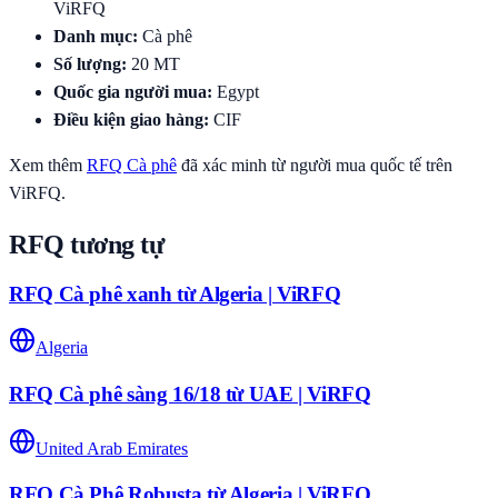
ViRFQ
Danh mục
:
Cà phê
Số lượng
:
20
MT
Quốc gia người mua
:
Egypt
Điều kiện giao hàng
:
CIF
Xem thêm
RFQ
Cà phê
đã xác minh từ người mua quốc tế trên
ViRFQ.
RFQ tương tự
RFQ Cà phê xanh từ Algeria | ViRFQ
Algeria
RFQ Cà phê sàng 16/18 từ UAE | ViRFQ
United Arab Emirates
RFQ Cà Phê Robusta từ Algeria | ViRFQ