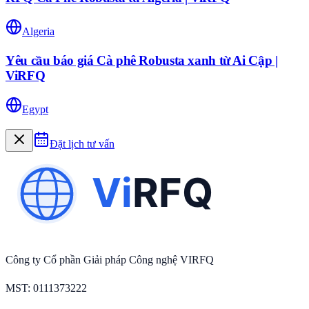
Algeria
Yêu cầu báo giá Cà phê Robusta xanh từ Ai Cập |
ViRFQ
Egypt
Đặt lịch tư vấn
Công ty Cổ phần Giải pháp Công nghệ VIRFQ
MST
: 0111373222