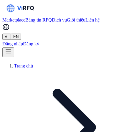
Marketplace
Bảng tin RFQ
Dịch vụ
Giới thiệu
Liên hệ
VI
EN
Đăng nhập
Đăng ký
Trang chủ