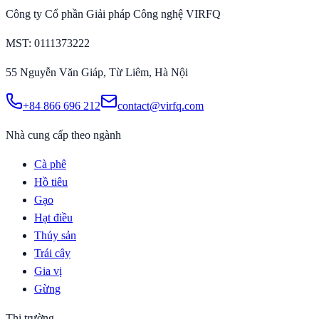
Công ty Cổ phần Giải pháp Công nghệ VIRFQ
MST
: 0111373222
55 Nguyễn Văn Giáp, Từ Liêm, Hà Nội
+84 866 696 212
contact@virfq.com
Nhà cung cấp theo ngành
Cà phê
Hồ tiêu
Gạo
Hạt điều
Thủy sản
Trái cây
Gia vị
Gừng
Thị trường