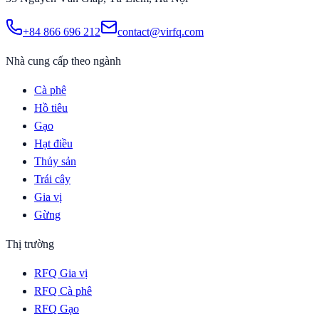
+84 866 696 212
contact@virfq.com
Nhà cung cấp theo ngành
Cà phê
Hồ tiêu
Gạo
Hạt điều
Thủy sản
Trái cây
Gia vị
Gừng
Thị trường
RFQ Gia vị
RFQ Cà phê
RFQ Gạo