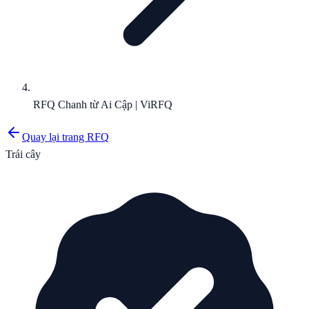
RFQ Chanh từ Ai Cập | ViRFQ
Quay lại trang RFQ
Trái cây