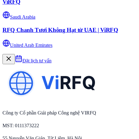
ViRFQ
Saudi Arabia
RFQ Chanh Tươi Không Hạt từ UAE | ViRFQ
United Arab Emirates
Đặt lịch tư vấn
Công ty Cổ phần Giải pháp Công nghệ VIRFQ
MST
: 0111373222
55 Nguyễn Văn Giáp, Từ Liêm, Hà Nội