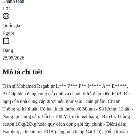
Thanh toán
L/C
Quốc gia
Egypt
Đăng
25/05/2026
Mô tả chi tiết
Tiến sĩ Mohamed Ragab từ L*** F*** F** I***** A** E*****,
Ai Cập hiện đang cung cấp quế và chanh dưới điều kiện FOB. Đề
nghị của nhà cung cấp được nêu như sau: - Sản phẩm: Chanh -
Thông số kỹ thuật: Có hạt, kích thước 40/50mm - Số lượng: 13 tấn -
Năng lực cung cấp: Tối đa 100 MT mỗi mặt hàng - Bao bì: Thùng
carton 10kg/20kg hoặc quy cách đóng gói tùy chỉnh - Điểm đến:
Hamburg - Incoterm: FOB (cảng xếp hàng Cát Lái) - Điều khoản