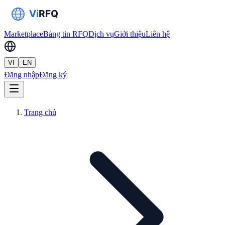
Marketplace
Bảng tin RFQ
Dịch vụ
Giới thiệu
Liên hệ
VI
EN
Đăng nhập
Đăng ký
Trang chủ