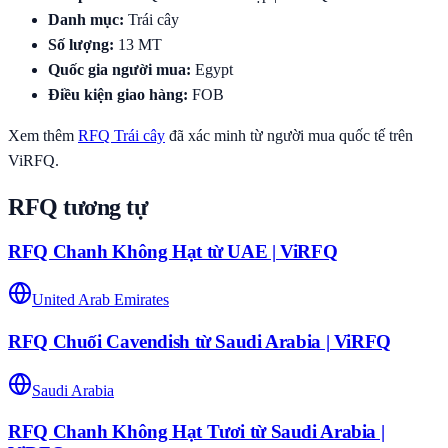
Danh mục
:
Trái cây
Số lượng
:
13
MT
Quốc gia người mua
:
Egypt
Điều kiện giao hàng
:
FOB
Xem thêm
RFQ
Trái cây
đã xác minh từ người mua quốc tế trên
ViRFQ.
RFQ tương tự
RFQ Chanh Không Hạt từ UAE | ViRFQ
United Arab Emirates
RFQ Chuối Cavendish từ Saudi Arabia | ViRFQ
Saudi Arabia
RFQ Chanh Không Hạt Tươi từ Saudi Arabia |