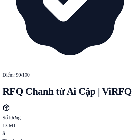
Điểm:
90
/100
RFQ Chanh từ Ai Cập | ViRFQ
Số lượng
13
MT
$