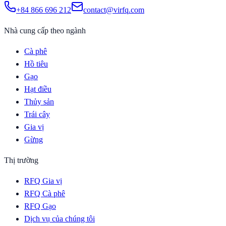
+84 866 696 212
contact@virfq.com
Nhà cung cấp theo ngành
Cà phê
Hồ tiêu
Gạo
Hạt điều
Thủy sản
Trái cây
Gia vị
Gừng
Thị trường
RFQ Gia vị
RFQ Cà phê
RFQ Gạo
Dịch vụ của chúng tôi