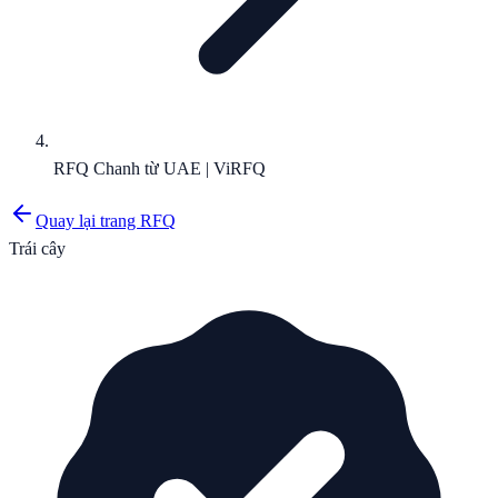
RFQ Chanh từ UAE | ViRFQ
Quay lại trang RFQ
Trái cây