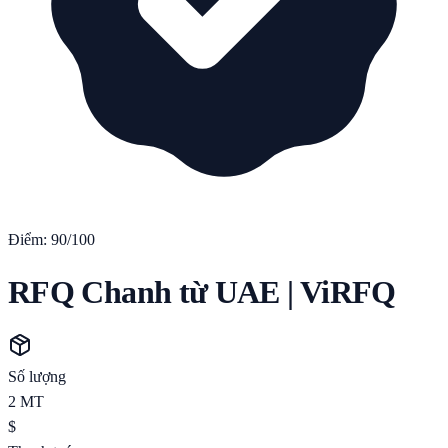
Điểm:
90
/100
RFQ Chanh từ UAE | ViRFQ
Số lượng
2
MT
$