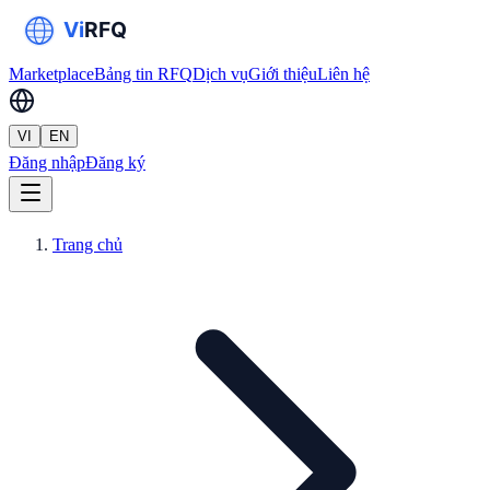
Marketplace
Bảng tin RFQ
Dịch vụ
Giới thiệu
Liên hệ
VI
EN
Đăng nhập
Đăng ký
Trang chủ