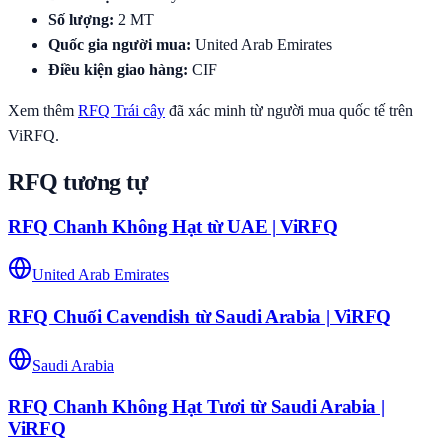
Số lượng
:
2
MT
Quốc gia người mua
:
United Arab Emirates
Điều kiện giao hàng
:
CIF
Xem thêm
RFQ
Trái cây
đã xác minh từ người mua quốc tế trên
ViRFQ.
RFQ tương tự
RFQ Chanh Không Hạt từ UAE | ViRFQ
United Arab Emirates
RFQ Chuối Cavendish từ Saudi Arabia | ViRFQ
Saudi Arabia
RFQ Chanh Không Hạt Tươi từ Saudi Arabia |
ViRFQ