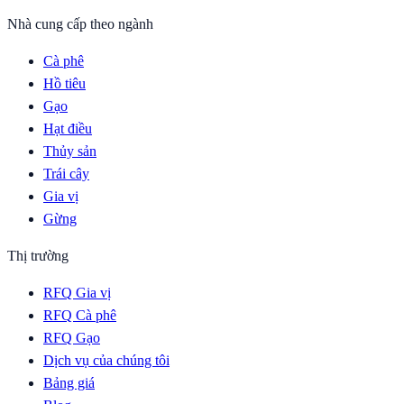
Nhà cung cấp theo ngành
Cà phê
Hồ tiêu
Gạo
Hạt điều
Thủy sản
Trái cây
Gia vị
Gừng
Thị trường
RFQ Gia vị
RFQ Cà phê
RFQ Gạo
Dịch vụ của chúng tôi
Bảng giá