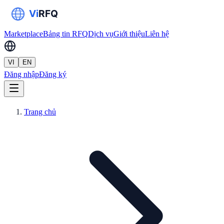
Marketplace
Bảng tin RFQ
Dịch vụ
Giới thiệu
Liên hệ
VI
EN
Đăng nhập
Đăng ký
Trang chủ