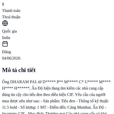
$
Thanh toán
Thoả thuận
Quốc gia
India
Đăng
04/06/2026
Mô tả chi tiết
Ông DHARAM PAL từ D***** P** M***** C* U***** M****
H**** H******, Ấn Độ hiện đang tìm kiếm các nhà cung cấp
đáng tin cậy cho tiêu đen theo điều kiện CIF. Yêu cầu của người
mua được nêu như sau: - Sản phẩm: Tiêu đen - Thông số kỹ thuật:
11.5 bold - Số lượng: 1 MT - Điểm đến: Cảng Mumbai, Ấn Độ -
Incoterm: CIF - Mục đích: Thương mại Các nhà cung cấp có khả