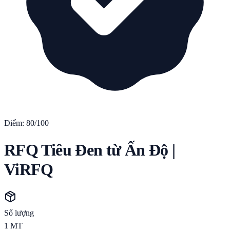
Điểm:
80
/100
RFQ Tiêu Đen từ Ấn Độ |
ViRFQ
Số lượng
1
MT