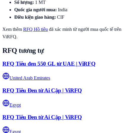
Số lượng
:
1
MT
Quốc gia người mua
:
India
Điều kiện giao hàng
:
CIF
Xem thêm
RFQ
Hồ tiêu
đã xác minh từ người mua quốc tế trên
ViRFQ.
RFQ tương tự
RFQ Tiêu đen 550 GL từ UAE | ViRFQ
United Arab Emirates
RFQ Tiêu Đen từ Ai Cập | ViRFQ
Egypt
RFQ Tiêu Đen từ Ai Cập | ViRFQ
Egypt