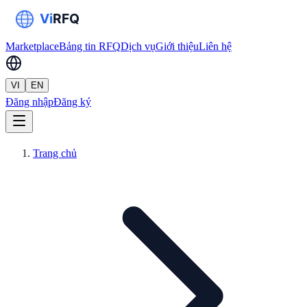
Marketplace
Bảng tin RFQ
Dịch vụ
Giới thiệu
Liên hệ
VI
EN
Đăng nhập
Đăng ký
Trang chủ