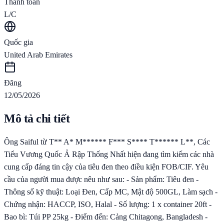
Thanh toán
L/C
Quốc gia
United Arab Emirates
Đăng
12/05/2026
Mô tả chi tiết
Ông Saiful từ T** A* M****** F*** S**** T****** L**, Các
Tiểu Vương Quốc Ả Rập Thống Nhất hiện đang tìm kiếm các nhà
cung cấp đáng tin cậy của tiêu đen theo điều kiện FOB/CIF. Yêu
cầu của người mua được nêu như sau: - Sản phẩm: Tiêu đen -
Thông số kỹ thuật: Loại Đen, Cấp MC, Mật độ 500GL, Làm sạch -
Chứng nhận: HACCP, ISO, Halal - Số lượng: 1 x container 20ft -
Bao bì: Túi PP 25kg - Điểm đến: Cảng Chitagong, Bangladesh -