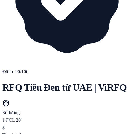
Điểm:
90
/100
RFQ Tiêu Đen từ UAE | ViRFQ
Số lượng
1
FCL 20'
$