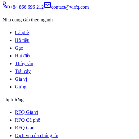
+84 866 696 212
contact@virfq.com
Nhà cung cấp theo ngành
Cà phê
Hồ tiêu
Gạo
Hạt điều
Thủy sản
Trái cây
Gia vị
Gừng
Thị trường
RFQ Gia vị
RFQ Cà phê
RFQ Gạo
Dịch vụ của chúng tôi