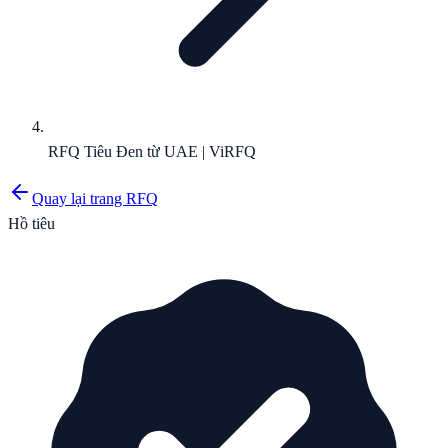
RFQ Tiêu Đen từ UAE | ViRFQ
Quay lại trang RFQ
Hồ tiêu