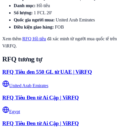
Danh mục
:
Hồ tiêu
Số lượng
:
1
FCL 20'
Quốc gia người mua
:
United Arab Emirates
Điều kiện giao hàng
:
FOB
Xem thêm
RFQ
Hồ tiêu
đã xác minh từ người mua quốc tế trên
ViRFQ.
RFQ tương tự
RFQ Tiêu đen 550 GL từ UAE | ViRFQ
United Arab Emirates
RFQ Tiêu Đen từ Ai Cập | ViRFQ
Egypt
RFQ Tiêu Đen từ Ai Cập | ViRFQ