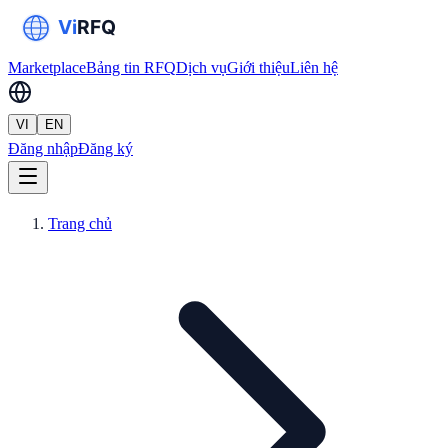
Marketplace
Bảng tin RFQ
Dịch vụ
Giới thiệu
Liên hệ
VI
EN
Đăng nhập
Đăng ký
Trang chủ