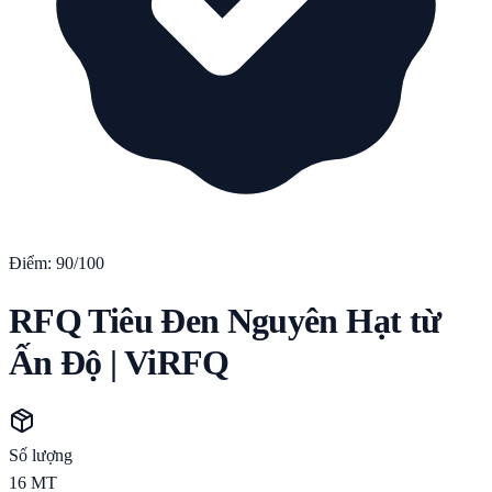
Điểm:
90
/100
RFQ Tiêu Đen Nguyên Hạt từ
Ấn Độ | ViRFQ
Số lượng
16
MT