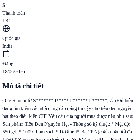
$
Thanh toán
L/C
Quốc gia
India
Đăng
18/06/2026
Mô tả chi tiết
Ông Sundar từ S******* I***** P****** L******, Ấn Độ hiện
đang tìm kiếm các nhà cung cấp đáng tin cậy cho tiêu đen nguyên
hạt theo điều kiện CIF. Yêu cầu của người mua được nêu như sau: -
Sản phẩm: Tiêu Đen Nguyên Hạt - Thông số kỹ thuật: * Mật độ:
550 g/L * 100% Làm sạch * Độ ẩm: tối đa 11% (chấp nhận tối đa
12%) * Yêu cầu báo cáo kiểm tra - Số lượng: 16 MT - Bao bì: Túi