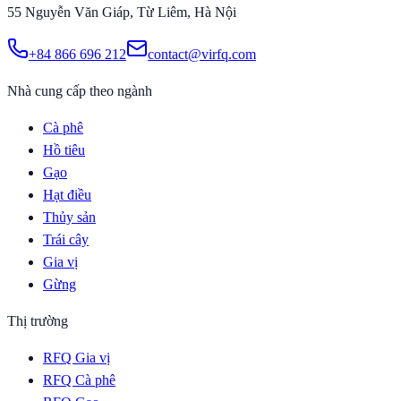
55 Nguyễn Văn Giáp, Từ Liêm, Hà Nội
+84 866 696 212
contact@virfq.com
Nhà cung cấp theo ngành
Cà phê
Hồ tiêu
Gạo
Hạt điều
Thủy sản
Trái cây
Gia vị
Gừng
Thị trường
RFQ Gia vị
RFQ Cà phê