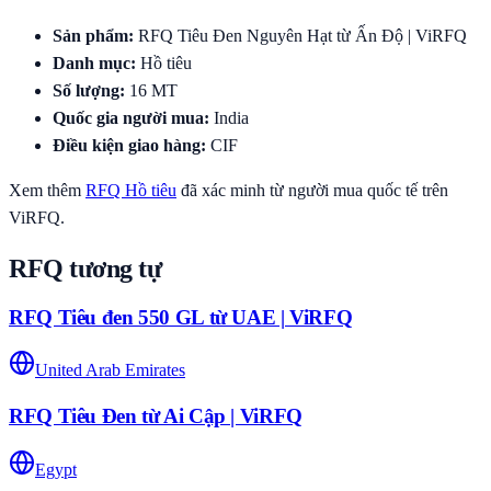
Sản phẩm
:
RFQ Tiêu Đen Nguyên Hạt từ Ấn Độ | ViRFQ
Danh mục
:
Hồ tiêu
Số lượng
:
16
MT
Quốc gia người mua
:
India
Điều kiện giao hàng
:
CIF
Xem thêm
RFQ
Hồ tiêu
đã xác minh từ người mua quốc tế trên
ViRFQ.
RFQ tương tự
RFQ Tiêu đen 550 GL từ UAE | ViRFQ
United Arab Emirates
RFQ Tiêu Đen từ Ai Cập | ViRFQ
Egypt