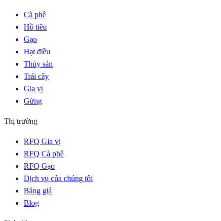
Cà phê
Hồ tiêu
Gạo
Hạt điều
Thủy sản
Trái cây
Gia vị
Gừng
Thị trường
RFQ Gia vị
RFQ Cà phê
RFQ Gạo
Dịch vụ của chúng tôi
Bảng giá
Blog