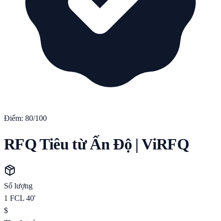
Điểm:
80
/100
RFQ Tiêu từ Ấn Độ | ViRFQ
Số lượng
1
FCL 40'
$