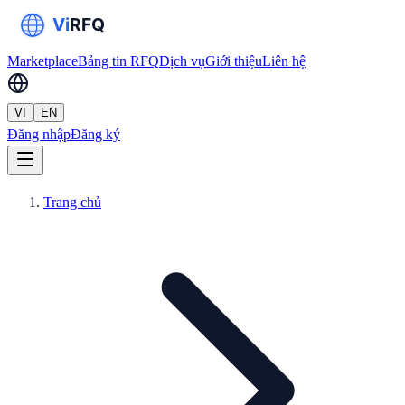
Marketplace
Bảng tin RFQ
Dịch vụ
Giới thiệu
Liên hệ
VI
EN
Đăng nhập
Đăng ký
Trang chủ