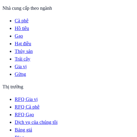
Nhà cung cấp theo ngành
Cà phê
Hồ tiêu
Gạo
Hạt điều
Thủy sản
Trái cây
Gia vị
Gừng
Thị trường
RFQ Gia vị
RFQ Cà phê
RFQ Gạo
Dịch vụ của chúng tôi
Bảng giá