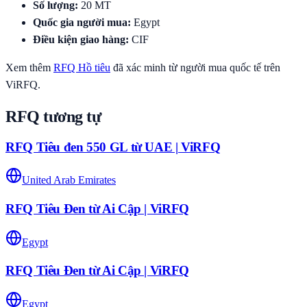
Số lượng
:
20
MT
Quốc gia người mua
:
Egypt
Điều kiện giao hàng
:
CIF
Xem thêm
RFQ
Hồ tiêu
đã xác minh từ người mua quốc tế trên
ViRFQ.
RFQ tương tự
RFQ Tiêu đen 550 GL từ UAE | ViRFQ
United Arab Emirates
RFQ Tiêu Đen từ Ai Cập | ViRFQ
Egypt
RFQ Tiêu Đen từ Ai Cập | ViRFQ
Egypt