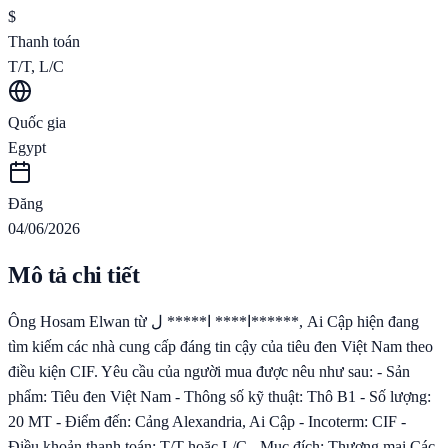
$
Thanh toán
T/T, L/C
Quốc gia
Egypt
Đăng
04/06/2026
Mô tả chi tiết
Ông Hosam Elwan từ ا**** ا***** ل******, Ai Cập hiện đang
tìm kiếm các nhà cung cấp đáng tin cậy của tiêu đen Việt Nam theo
điều kiện CIF. Yêu cầu của người mua được nêu như sau: - Sản
phẩm: Tiêu đen Việt Nam - Thông số kỹ thuật: Thô B1 - Số lượng:
20 MT - Điểm đến: Cảng Alexandria, Ai Cập - Incoterm: CIF -
Điều khoản thanh toán: T/T hoặc L/C - Mục đích: Thương mại Các