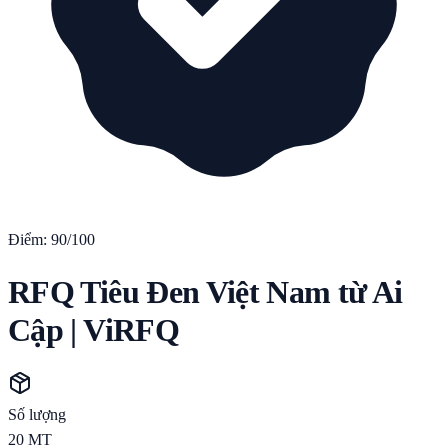
Điểm:
90
/100
RFQ Tiêu Đen Việt Nam từ Ai
Cập | ViRFQ
Số lượng
20
MT