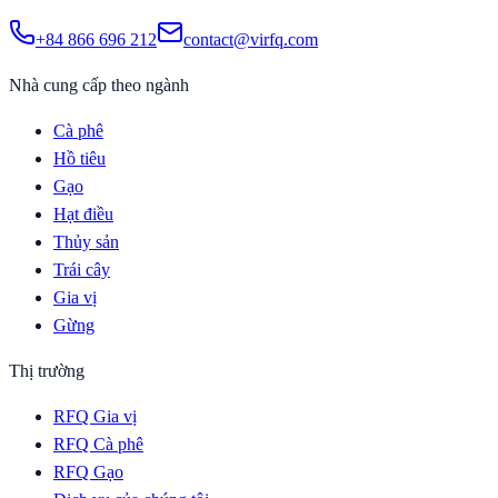
+84 866 696 212
contact@virfq.com
Nhà cung cấp theo ngành
Cà phê
Hồ tiêu
Gạo
Hạt điều
Thủy sản
Trái cây
Gia vị
Gừng
Thị trường
RFQ Gia vị
RFQ Cà phê
RFQ Gạo