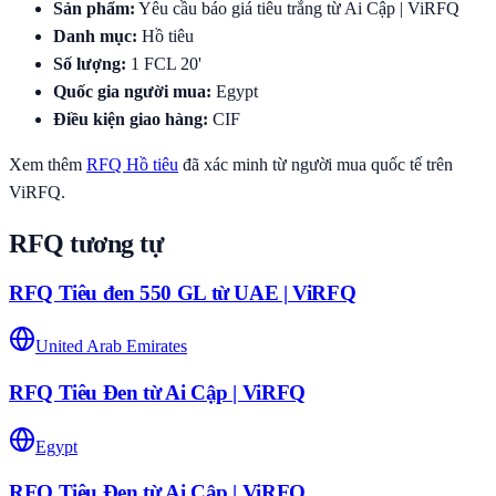
Sản phẩm
:
Yêu cầu báo giá tiêu trắng từ Ai Cập | ViRFQ
Danh mục
:
Hồ tiêu
Số lượng
:
1
FCL 20'
Quốc gia người mua
:
Egypt
Điều kiện giao hàng
:
CIF
Xem thêm
RFQ
Hồ tiêu
đã xác minh từ người mua quốc tế trên
ViRFQ.
RFQ tương tự
RFQ Tiêu đen 550 GL từ UAE | ViRFQ
United Arab Emirates
RFQ Tiêu Đen từ Ai Cập | ViRFQ
Egypt
RFQ Tiêu Đen từ Ai Cập | ViRFQ