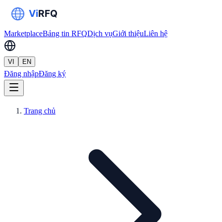
Marketplace
Bảng tin RFQ
Dịch vụ
Giới thiệu
Liên hệ
VI
EN
Đăng nhập
Đăng ký
Trang chủ