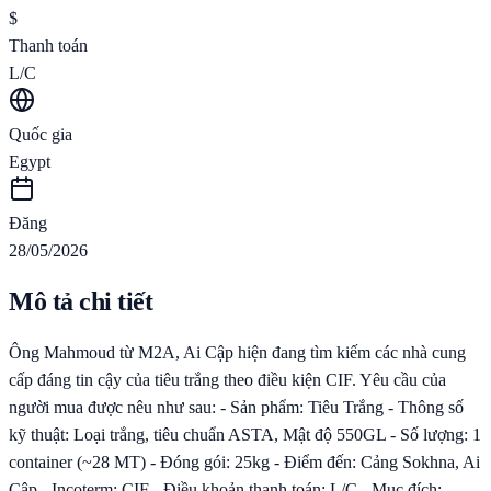
$
Thanh toán
L/C
Quốc gia
Egypt
Đăng
28/05/2026
Mô tả chi tiết
Ông Mahmoud từ M2A, Ai Cập hiện đang tìm kiếm các nhà cung
cấp đáng tin cậy của tiêu trắng theo điều kiện CIF. Yêu cầu của
người mua được nêu như sau: - Sản phẩm: Tiêu Trắng - Thông số
kỹ thuật: Loại trắng, tiêu chuẩn ASTA, Mật độ 550GL - Số lượng: 1
container (~28 MT) - Đóng gói: 25kg - Điểm đến: Cảng Sokhna, Ai
Cập - Incoterm: CIF - Điều khoản thanh toán: L/C - Mục đích: