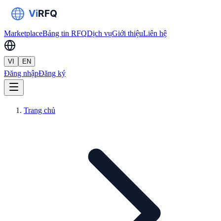
Marketplace
Bảng tin RFQ
Dịch vụ
Giới thiệu
Liên hệ
VI
EN
Đăng nhập
Đăng ký
Trang chủ