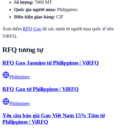
Số lượng
:
7000
MT
Quốc gia người mua
:
Philippines
Điều kiện giao hàng
:
CIF
Xem thêm
RFQ
Gạo
đã xác minh từ người mua quốc tế trên
ViRFQ.
RFQ tương tự
RFQ Gạo Jasmine từ Philippines | ViRFQ
Philippines
RFQ Gạo từ Philippines | ViRFQ
Philippines
Yêu cầu báo giá Gạo Việt Nam 15% Tấm từ
Philippines | ViRFQ