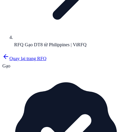
RFQ Gạo DT8 từ Philippines | ViRFQ
Quay lại trang RFQ
Gạo