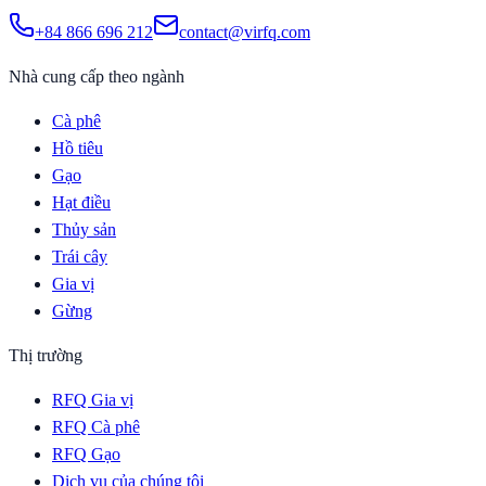
+84 866 696 212
contact@virfq.com
Nhà cung cấp theo ngành
Cà phê
Hồ tiêu
Gạo
Hạt điều
Thủy sản
Trái cây
Gia vị
Gừng
Thị trường
RFQ Gia vị
RFQ Cà phê
RFQ Gạo
Dịch vụ của chúng tôi