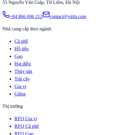
55 Nguyễn Văn Giáp, Từ Liêm, Hà Nội
+84 866 696 212
contact@virfq.com
Nhà cung cấp theo ngành
Cà phê
Hồ tiêu
Gạo
Hạt điều
Thủy sản
Trái cây
Gia vị
Gừng
Thị trường
RFQ Gia vị
RFQ Cà phê
RFQ Gạo