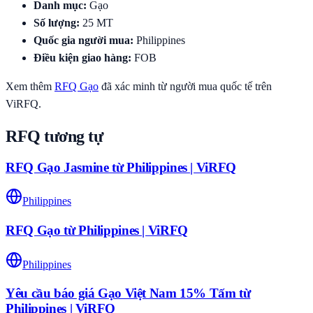
Danh mục
:
Gạo
Số lượng
:
25
MT
Quốc gia người mua
:
Philippines
Điều kiện giao hàng
:
FOB
Xem thêm
RFQ
Gạo
đã xác minh từ người mua quốc tế trên
ViRFQ.
RFQ tương tự
RFQ Gạo Jasmine từ Philippines | ViRFQ
Philippines
RFQ Gạo từ Philippines | ViRFQ
Philippines
Yêu cầu báo giá Gạo Việt Nam 15% Tấm từ
Philippines | ViRFQ