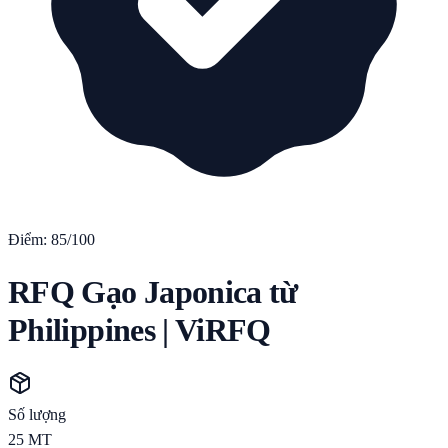
Điểm:
85
/100
RFQ Gạo Japonica từ
Philippines | ViRFQ
Số lượng
25
MT