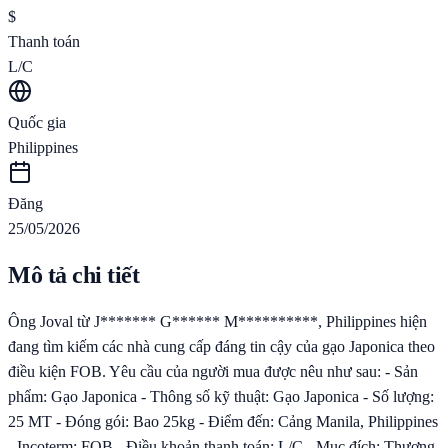
$
Thanh toán
L/C
Quốc gia
Philippines
Đăng
25/05/2026
Mô tả chi tiết
Ông Joval từ J******* G****** M**********, Philippines hiện
đang tìm kiếm các nhà cung cấp đáng tin cậy của gạo Japonica theo
điều kiện FOB. Yêu cầu của người mua được nêu như sau: - Sản
phẩm: Gạo Japonica - Thông số kỹ thuật: Gạo Japonica - Số lượng:
25 MT - Đóng gói: Bao 25kg - Điểm đến: Cảng Manila, Philippines
- Incoterm: FOB - Điều khoản thanh toán: L/C - Mục đích: Thương