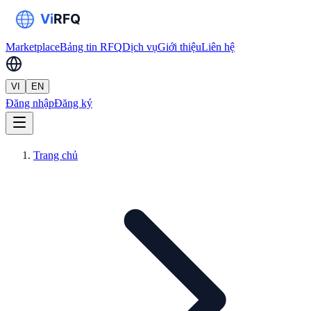
Marketplace
Bảng tin RFQ
Dịch vụ
Giới thiệu
Liên hệ
VI
EN
Đăng nhập
Đăng ký
Trang chủ