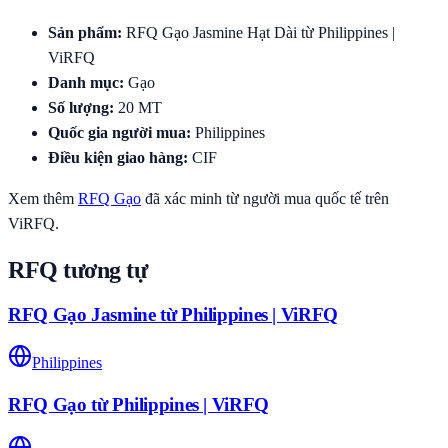
Sản phẩm
:
RFQ Gạo Jasmine Hạt Dài từ Philippines |
ViRFQ
Danh mục
:
Gạo
Số lượng
:
20
MT
Quốc gia người mua
:
Philippines
Điều kiện giao hàng
:
CIF
Xem thêm
RFQ
Gạo
đã xác minh từ người mua quốc tế trên
ViRFQ.
RFQ tương tự
RFQ Gạo Jasmine từ Philippines | ViRFQ
Philippines
RFQ Gạo từ Philippines | ViRFQ