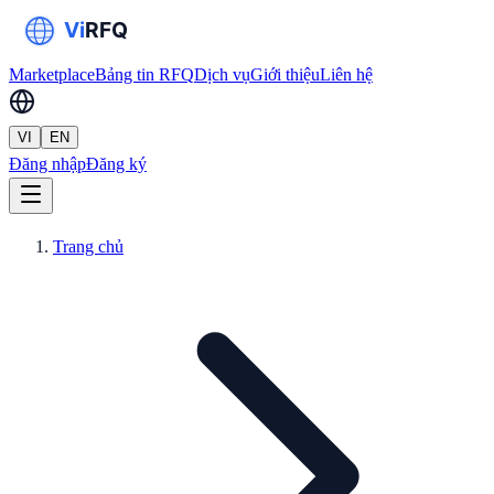
Marketplace
Bảng tin RFQ
Dịch vụ
Giới thiệu
Liên hệ
VI
EN
Đăng nhập
Đăng ký
Trang chủ