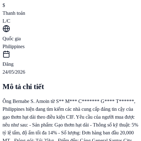
$
Thanh toán
L/C
Quốc gia
Philippines
Đăng
24/05/2026
Mô tả chi tiết
Ông Bernabe S. Amoin từ S** M*** C******* G**** T******,
Philippines hiện đang tìm kiếm các nhà cung cấp đáng tin cậy của
gạo thơm hạt dài theo điều kiện CIF. Yêu cầu của người mua được
nêu như sau: - Sản phẩm: Gạo thơm hạt dài - Thông số kỹ thuật: 5%
tỷ lệ tấm, độ ẩm tối đa 14% - Số lượng: Đơn hàng ban đầu 20,000
MT - Đóng gói: Túi 25kg - Điểm đến: Cảng General Santos City,