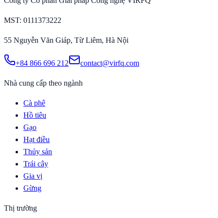
Công ty Cổ phần Giải pháp Công nghệ VIRFQ
MST
: 0111373222
55 Nguyễn Văn Giáp, Từ Liêm, Hà Nội
+84 866 696 212
contact@virfq.com
Nhà cung cấp theo ngành
Cà phê
Hồ tiêu
Gạo
Hạt điều
Thủy sản
Trái cây
Gia vị
Gừng
Thị trường