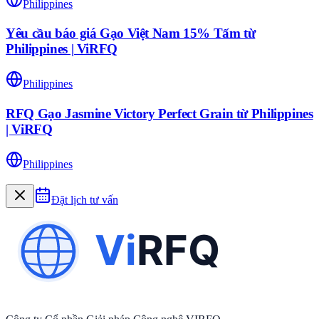
Philippines
Yêu cầu báo giá Gạo Việt Nam 15% Tấm từ
Philippines | ViRFQ
Philippines
RFQ Gạo Jasmine Victory Perfect Grain từ Philippines
| ViRFQ
Philippines
Đặt lịch tư vấn