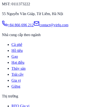
MST
: 0111373222
55 Nguyễn Văn Giáp, Từ Liêm, Hà Nội
+84 866 696 212
contact@virfq.com
Nhà cung cấp theo ngành
Cà phê
Hồ tiêu
Gạo
Hạt điều
Thủy sản
Trái cây
Gia vị
Gừng
Thị trường
RFQ Gia vị