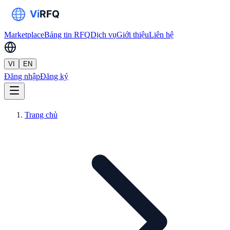
Marketplace
Bảng tin RFQ
Dịch vụ
Giới thiệu
Liên hệ
VI
EN
Đăng nhập
Đăng ký
Trang chủ