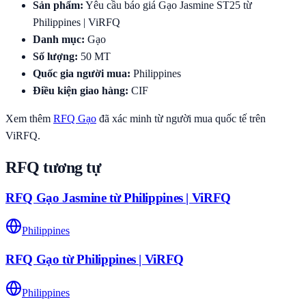
Sản phẩm
:
Yêu cầu báo giá Gạo Jasmine ST25 từ
Philippines | ViRFQ
Danh mục
:
Gạo
Số lượng
:
50
MT
Quốc gia người mua
:
Philippines
Điều kiện giao hàng
:
CIF
Xem thêm
RFQ
Gạo
đã xác minh từ người mua quốc tế trên
ViRFQ.
RFQ tương tự
RFQ Gạo Jasmine từ Philippines | ViRFQ
Philippines
RFQ Gạo từ Philippines | ViRFQ
Philippines