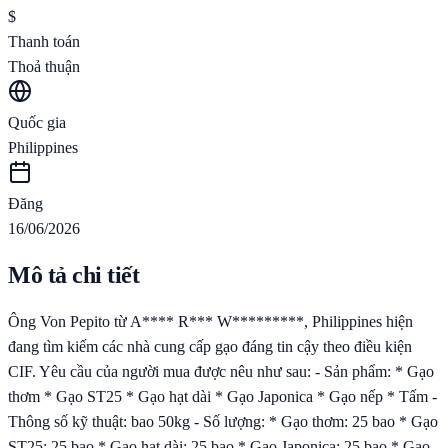
$
Thanh toán
Thoả thuận
Quốc gia
Philippines
Đăng
16/06/2026
Mô tả chi tiết
Ông Von Pepito từ A**** R*** W*********, Philippines hiện
đang tìm kiếm các nhà cung cấp gạo đáng tin cậy theo điều kiện
CIF. Yêu cầu của người mua được nêu như sau: - Sản phẩm: * Gạo
thơm * Gạo ST25 * Gạo hạt dài * Gạo Japonica * Gạo nếp * Tấm -
Thông số kỹ thuật: bao 50kg - Số lượng: * Gạo thơm: 25 bao * Gạo
ST25: 25 bao * Gạo hạt dài: 25 bao * Gạo Japonica: 25 bao * Gạo