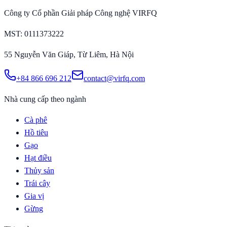
Công ty Cổ phần Giải pháp Công nghệ VIRFQ
MST
: 0111373222
55 Nguyễn Văn Giáp, Từ Liêm, Hà Nội
+84 866 696 212
contact@virfq.com
Nhà cung cấp theo ngành
Cà phê
Hồ tiêu
Gạo
Hạt điều
Thủy sản
Trái cây
Gia vị
Gừng