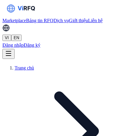
Marketplace
Bảng tin RFQ
Dịch vụ
Giới thiệu
Liên hệ
VI
EN
Đăng nhập
Đăng ký
Trang chủ