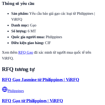
Thông số yêu cầu
Sản phẩm
:
Yêu cầu báo giá gạo các loại từ Philippines |
ViRFQ
Danh mục
:
Gạo
Số lượng
:
6
MT
Quốc gia người mua
:
Philippines
Điều kiện giao hàng
:
CIF
Xem thêm
RFQ
Gạo
đã xác minh từ người mua quốc tế trên
ViRFQ.
RFQ tương tự
RFQ Gạo Jasmine từ Philippines | ViRFQ
Philippines
RFQ Gạo từ Philippines | ViRFQ