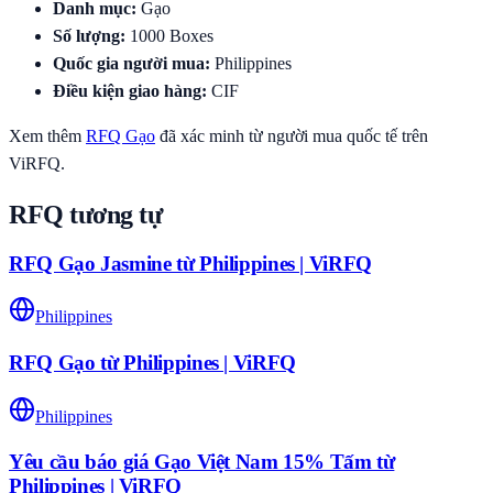
Danh mục
:
Gạo
Số lượng
:
1000
Boxes
Quốc gia người mua
:
Philippines
Điều kiện giao hàng
:
CIF
Xem thêm
RFQ
Gạo
đã xác minh từ người mua quốc tế trên
ViRFQ.
RFQ tương tự
RFQ Gạo Jasmine từ Philippines | ViRFQ
Philippines
RFQ Gạo từ Philippines | ViRFQ
Philippines
Yêu cầu báo giá Gạo Việt Nam 15% Tấm từ
Philippines | ViRFQ