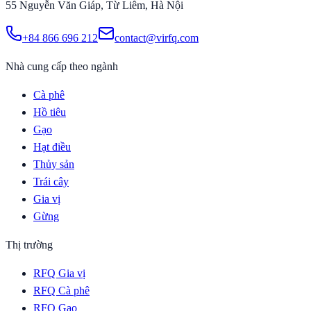
55 Nguyễn Văn Giáp, Từ Liêm, Hà Nội
+84 866 696 212
contact@virfq.com
Nhà cung cấp theo ngành
Cà phê
Hồ tiêu
Gạo
Hạt điều
Thủy sản
Trái cây
Gia vị
Gừng
Thị trường
RFQ Gia vị
RFQ Cà phê
RFQ Gạo