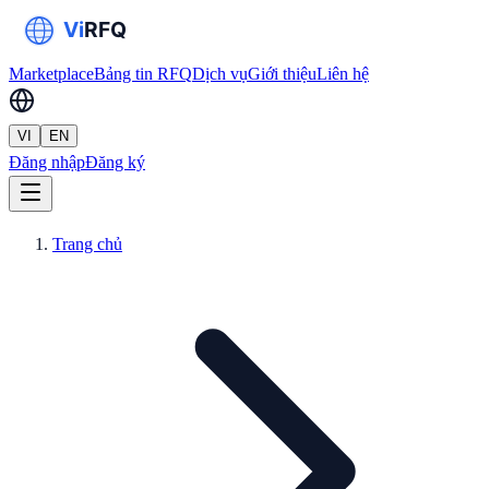
Marketplace
Bảng tin RFQ
Dịch vụ
Giới thiệu
Liên hệ
VI
EN
Đăng nhập
Đăng ký
Trang chủ