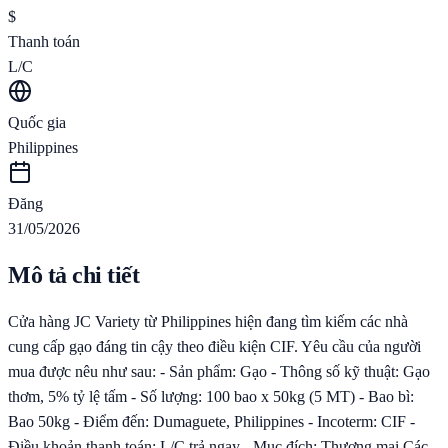
$
Thanh toán
L/C
Quốc gia
Philippines
Đăng
31/05/2026
Mô tả chi tiết
Cửa hàng JC Variety từ Philippines hiện đang tìm kiếm các nhà
cung cấp gạo đáng tin cậy theo điều kiện CIF. Yêu cầu của người
mua được nêu như sau: - Sản phẩm: Gạo - Thông số kỹ thuật: Gạo
thơm, 5% tỷ lệ tấm - Số lượng: 100 bao x 50kg (5 MT) - Bao bì:
Bao 50kg - Điểm đến: Dumaguete, Philippines - Incoterm: CIF -
Điều khoản thanh toán: L/C trả ngay - Mục đích: Thương mại Các