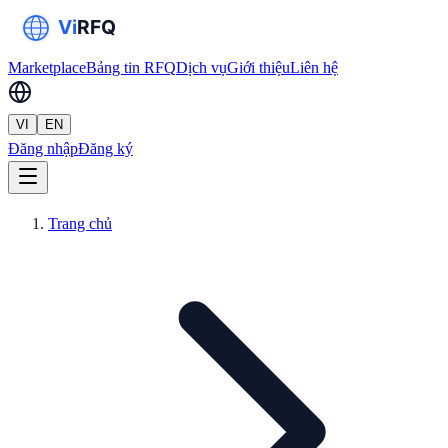
Marketplace
Bảng tin RFQ
Dịch vụ
Giới thiệu
Liên hệ
VI
EN
Đăng nhập
Đăng ký
Trang chủ