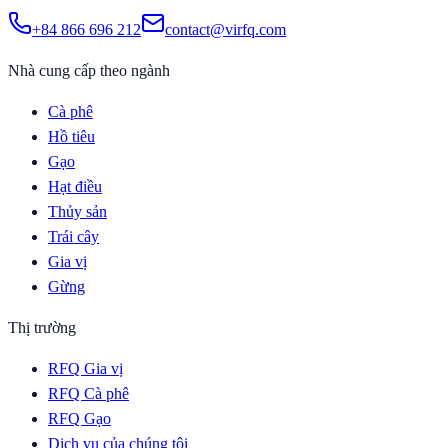
+84 866 696 212
contact@virfq.com
Nhà cung cấp theo ngành
Cà phê
Hồ tiêu
Gạo
Hạt điều
Thủy sản
Trái cây
Gia vị
Gừng
Thị trường
RFQ Gia vị
RFQ Cà phê
RFQ Gạo
Dịch vụ của chúng tôi