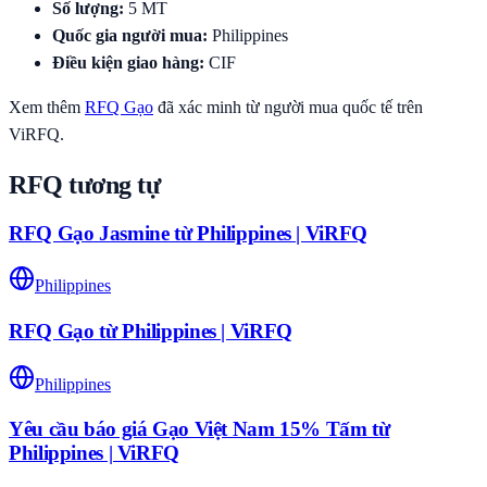
Số lượng
:
5
MT
Quốc gia người mua
:
Philippines
Điều kiện giao hàng
:
CIF
Xem thêm
RFQ
Gạo
đã xác minh từ người mua quốc tế trên
ViRFQ.
RFQ tương tự
RFQ Gạo Jasmine từ Philippines | ViRFQ
Philippines
RFQ Gạo từ Philippines | ViRFQ
Philippines
Yêu cầu báo giá Gạo Việt Nam 15% Tấm từ
Philippines | ViRFQ