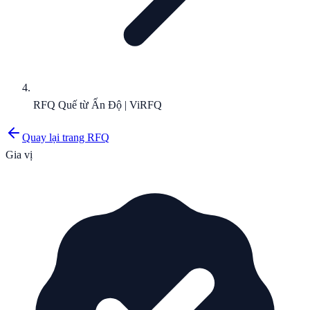
RFQ Quế từ Ấn Độ | ViRFQ
Quay lại trang RFQ
Gia vị