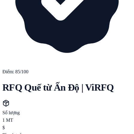
Điểm:
85
/100
RFQ Quế từ Ấn Độ | ViRFQ
Số lượng
1
MT
$