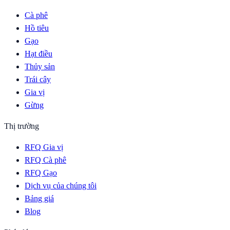
Cà phê
Hồ tiêu
Gạo
Hạt điều
Thủy sản
Trái cây
Gia vị
Gừng
Thị trường
RFQ Gia vị
RFQ Cà phê
RFQ Gạo
Dịch vụ của chúng tôi
Bảng giá
Blog