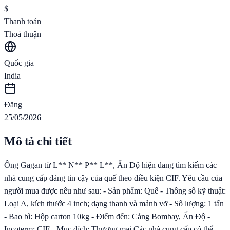
$
Thanh toán
Thoả thuận
Quốc gia
India
Đăng
25/05/2026
Mô tả chi tiết
Ông Gagan từ L** N** P** L**, Ấn Độ hiện đang tìm kiếm các
nhà cung cấp đáng tin cậy của quế theo điều kiện CIF. Yêu cầu của
người mua được nêu như sau: - Sản phẩm: Quế - Thông số kỹ thuật:
Loại A, kích thước 4 inch; dạng thanh và mảnh vỡ - Số lượng: 1 tấn
- Bao bì: Hộp carton 10kg - Điểm đến: Cảng Bombay, Ấn Độ -
Incoterm: CIF - Mục đích: Thương mại Các nhà cung cấp có thể