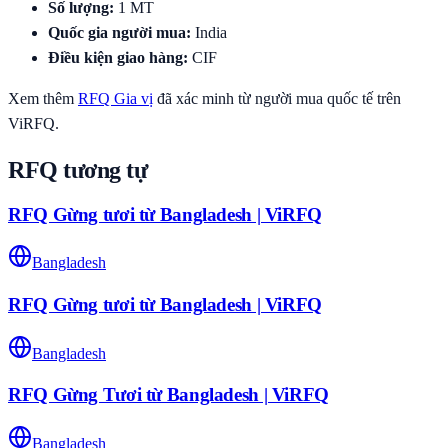
Số lượng
:
1
MT
Quốc gia người mua
:
India
Điều kiện giao hàng
:
CIF
Xem thêm
RFQ
Gia vị
đã xác minh từ người mua quốc tế trên
ViRFQ.
RFQ tương tự
RFQ Gừng tươi từ Bangladesh | ViRFQ
Bangladesh
RFQ Gừng tươi từ Bangladesh | ViRFQ
Bangladesh
RFQ Gừng Tươi từ Bangladesh | ViRFQ
Bangladesh