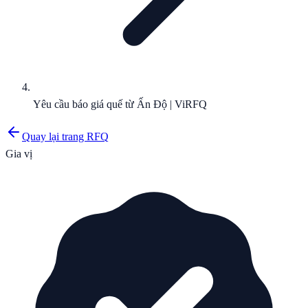
Yêu cầu báo giá quế từ Ấn Độ | ViRFQ
Quay lại trang RFQ
Gia vị