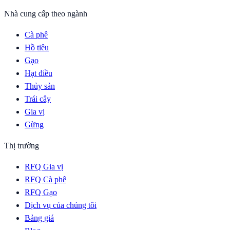
Nhà cung cấp theo ngành
Cà phê
Hồ tiêu
Gạo
Hạt điều
Thủy sản
Trái cây
Gia vị
Gừng
Thị trường
RFQ Gia vị
RFQ Cà phê
RFQ Gạo
Dịch vụ của chúng tôi
Bảng giá