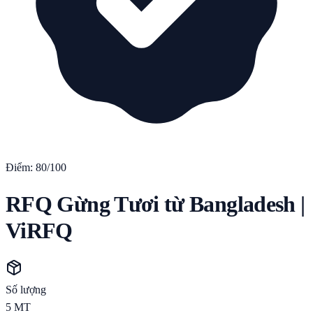
Điểm:
80
/100
RFQ Gừng Tươi từ Bangladesh |
ViRFQ
Số lượng
5
MT