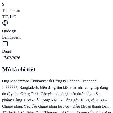
$
Thanh toán
T/T, L/C
Quốc gia
Bangladesh
Đăng
17/03/2026
Mô tả chi tiết
Ông Mohammad Abubakkar từ Công ty Ra**** Tr******
In******, Bangladesh, hiện đang tìm kiếm các nhà cung cấp đáng
tin cậy cho Gừng Tươi. Các yêu cầu được nêu dưới đây: - Sản
phẩm: Gừng Tươi - Số lượng: 5 MT - Đóng gói: 10 kg và 20 kg -
Chứng nhận: Yêu cầu chứng nhận hữu cơ - Điều khoản thanh toán:
T/T hoặc L/C - Mục đích: Thương mại Các nhà cung cấp có thể đáp