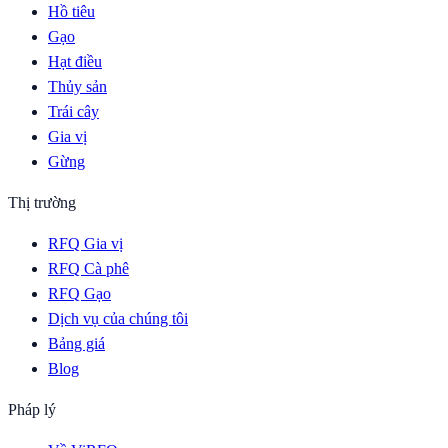
Hồ tiêu
Gạo
Hạt điều
Thủy sản
Trái cây
Gia vị
Gừng
Thị trường
RFQ Gia vị
RFQ Cà phê
RFQ Gạo
Dịch vụ của chúng tôi
Bảng giá
Blog
Pháp lý