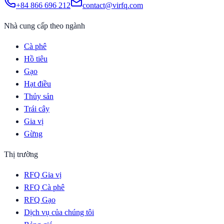
+84 866 696 212
contact@virfq.com
Nhà cung cấp theo ngành
Cà phê
Hồ tiêu
Gạo
Hạt điều
Thủy sản
Trái cây
Gia vị
Gừng
Thị trường
RFQ Gia vị
RFQ Cà phê
RFQ Gạo
Dịch vụ của chúng tôi