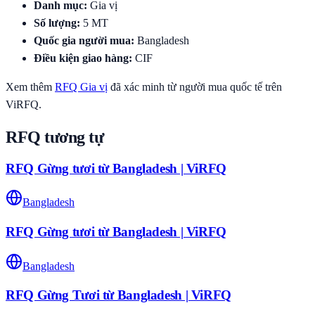
Danh mục
:
Gia vị
Số lượng
:
5
MT
Quốc gia người mua
:
Bangladesh
Điều kiện giao hàng
:
CIF
Xem thêm
RFQ
Gia vị
đã xác minh từ người mua quốc tế trên
ViRFQ.
RFQ tương tự
RFQ Gừng tươi từ Bangladesh | ViRFQ
Bangladesh
RFQ Gừng tươi từ Bangladesh | ViRFQ
Bangladesh
RFQ Gừng Tươi từ Bangladesh | ViRFQ