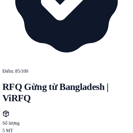
Điểm:
85
/100
RFQ Gừng từ Bangladesh |
ViRFQ
Số lượng
5
MT