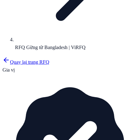
RFQ Gừng từ Bangladesh | ViRFQ
Quay lại trang RFQ
Gia vị