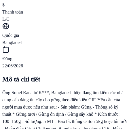
$
Thanh toán
L/C
Quốc gia
Bangladesh
Đăng
22/06/2026
Mô tả chi tiết
Ông Sohel Rana từ K***, Bangladesh hiện đang tìm kiếm các nhà
cung cấp đáng tin cậy cho gừng theo điều kiện CIF. Yêu cầu của
người mua được nêu như sau: - Sản phẩm: Gừng - Thông số kỹ
thuật * Gừng tươi / Gừng ổn định / Gừng sấy khô * Kích thước:
100–150g - Số lượng: 5 MT - Bao bì: thùng carton 5kg hoặc túi lưới
- Điểm đến: Cảng Chittagong, Bangladesh - Incoterm: CIF - Điều