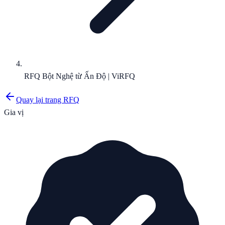
RFQ Bột Nghệ từ Ấn Độ | ViRFQ
Quay lại trang RFQ
Gia vị