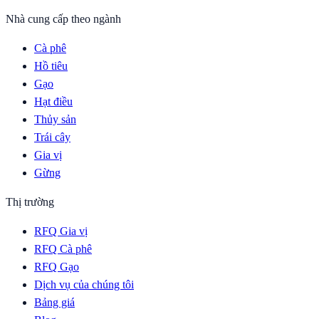
Nhà cung cấp theo ngành
Cà phê
Hồ tiêu
Gạo
Hạt điều
Thủy sản
Trái cây
Gia vị
Gừng
Thị trường
RFQ Gia vị
RFQ Cà phê
RFQ Gạo
Dịch vụ của chúng tôi
Bảng giá