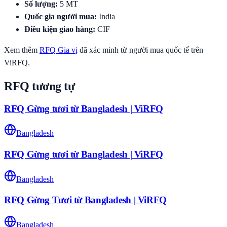
Số lượng
:
5
MT
Quốc gia người mua
:
India
Điều kiện giao hàng
:
CIF
Xem thêm
RFQ
Gia vị
đã xác minh từ người mua quốc tế trên
ViRFQ.
RFQ tương tự
RFQ Gừng tươi từ Bangladesh | ViRFQ
Bangladesh
RFQ Gừng tươi từ Bangladesh | ViRFQ
Bangladesh
RFQ Gừng Tươi từ Bangladesh | ViRFQ
Bangladesh