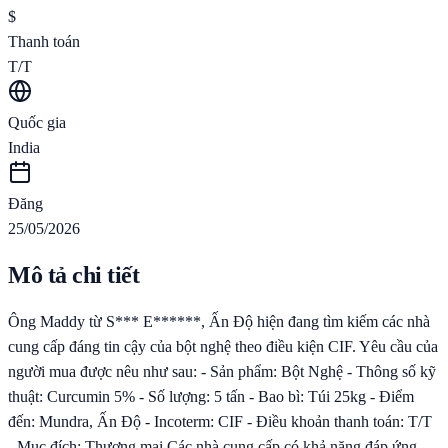
$
Thanh toán
T/T
Quốc gia
India
Đăng
25/05/2026
Mô tả chi tiết
Ông Maddy từ S*** E******, Ấn Độ hiện đang tìm kiếm các nhà
cung cấp đáng tin cậy của bột nghệ theo điều kiện CIF. Yêu cầu của
người mua được nêu như sau: - Sản phẩm: Bột Nghệ - Thông số kỹ
thuật: Curcumin 5% - Số lượng: 5 tấn - Bao bì: Túi 25kg - Điểm
đến: Mundra, Ấn Độ - Incoterm: CIF - Điều khoản thanh toán: T/T
- Mục đích: Thương mại Các nhà cung cấp có khả năng đáp ứng