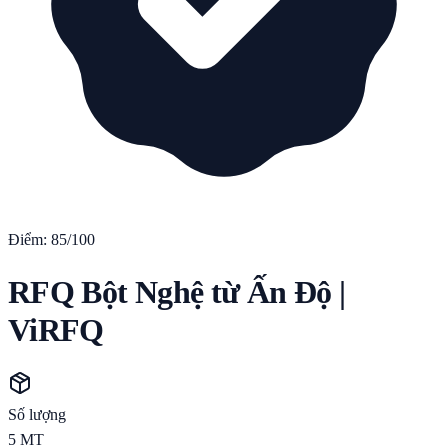
Điểm:
85
/100
RFQ Bột Nghệ từ Ấn Độ |
ViRFQ
Số lượng
5
MT