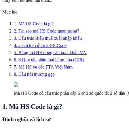
thủy sản, hồ tiêu, hạt điều...
Mục lục
1. Mã HS Code là gì?
2. Tại sao mã HS Code quan trọng?
3. Cấu trúc Biểu thuế xuất nhập khẩu
4. Cách tra cứu mã HS Code
5. Bảng mã HS nông sản xuất khẩu VN
6. 6 Quy tắc phân loại hàng hóa (GIR)
7. Mã HS và các FTA Việt Nam
8. Câu hỏi thường gặp
Mã HS Code có cấu trúc phân cấp 6 chữ số quốc tế: 2 số đầu (
1. Mã HS Code là gì?
Định nghĩa và lịch sử