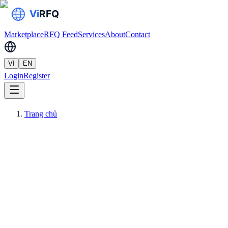
Marketplace
RFQ Feed
Services
About
Contact
VI
EN
Login
Register
Trang chủ